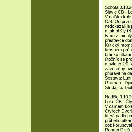
Sobota 9.10.2
Slavie ČB - L
V dalším kole
Č.B. Od prvníc
nedokázali je
a tak přišly i
týmu z minulý
přestávce domá
Kritický mome
krásném průni
branku utkání
útočník se pro
a bylo to 2:0.
závěrečný hvi
připravit na d
Sestava: Luxík
Graman - Dju
Střídající: T
Neděle 3.10.2
Loko ČB - Čty
V osmém kole 
Čtyřech Dvorů
která padla p
průběhu utkán
což korunoval
Roman Diviš. 