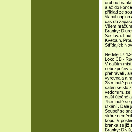
druhou branku
a až do konce 
příklad ze sou
šlapal naplno
dáš do zápasu
Všem hráčům d
Branky: Djuro
Sestava: Luxík
Květoun, Prou
Střídající: N
Neděle 17.4.2
Loko ČB - Rud
V dalším mist
nebezpečný ce
přehrávali , 
vyrovnala a h
38.minutě po 
šaten se šlo 
vědomím, že b
další útočné a
75.minutě se p
utkání . Dále 
Soupeř se snaž
skóre neměnil
kopu. V posle
branka se již 
Branky: Diviš