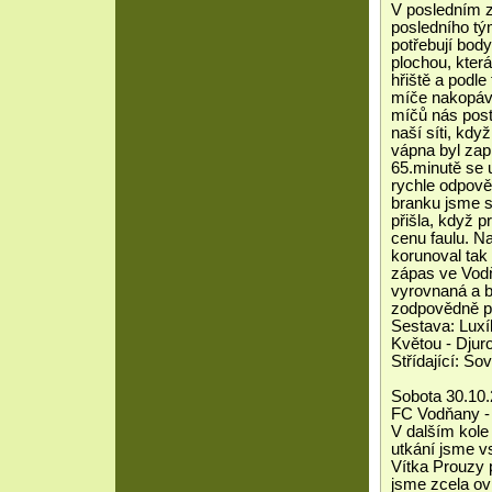
V posledním z
posledního tým
potřebují body
plochou, kter
hřiště a podl
míče nakopáva
míčů nás post
naší síti, kd
vápna byl zap
65.minutě se u
rychle odpově
branku jsme s
přišla, když 
cenu faulu. N
korunoval tak 
zápas ve Vodň
vyrovnaná a b
zodpovědně př
Sestava: Luxí
Květou - Djuro
Střídající: So
Sobota 30.10.
FC Vodňany - 
V dalším kole
utkání jsme vs
Vítka Prouzy 
jsme zcela ovl