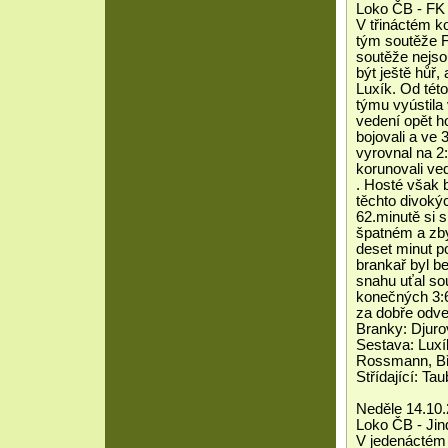
Loko ČB - FK 
V třináctém ko
tým soutěže F
soutěže nejso
být ještě hůř,
Luxík. Od této
týmu vyústila
vedení opět ho
bojovali a ve
vyrovnal na 2
korunovali ved
. Hosté však 
těchto divoký
62.minutě si s
špatném a zby
deset minut p
brankař byl b
snahu uťal so
konečných 3:6
za dobře odve
Branky: Djur
Sestava: Luxí
Rossmann, Bře
Střídající: Tau
Neděle 14.10.
Loko ČB - Jin
V jedenáctém 