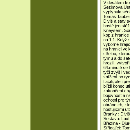
V desátém kol
Sezimova Ústí.
vyplynula sér
Tomáš Tauber 
Diviš a stav 
hosté jen stě
Kneysem. Sou
kop z hranice 
na 1:1. Když 
výborně hrajíc
na hranici ve
střelou, ktero
týmu a do šat
hrozili, vytvo
64.minutě se 
tyči zvýšil ve
snížení po ry
tlačili, ale i
blížil konec u
zakončení chy
bojovnost a na
ochotni pro tý
obráncích, kte
hostujícími út
Branky : Diviš
Sestava: Luxí
Březina - Djur
Střídající: T