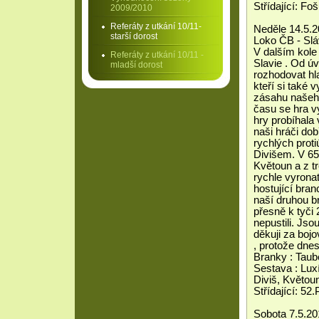
Střídající: F
2009/2010
Referáty z utkání 10/11-
Neděle 14.5.2
starší dorost
Loko ČB - Slá
V dalším kole 
Referáty z utkání 10/11 -
Slavie . Od ú
mladší dorost
rozhodovat hla
kteří si také 
zásahu našeho
času se hra vy
hry probíhala 
naši hráči do
rychlých proti
Divišem. V 65
Květoun a z t
rychle vyronat
hostující bran
naší druhou b
přesně k tyči 
nepustili. Js
děkuji za boj
, protože dne
Branky : Taube
Sestava : Luxí
Diviš, Květou
Střídající: 5
Sobota 7.5.20