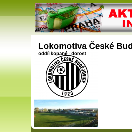
Lokomotiva České Bud
oddíl kopané - dorost