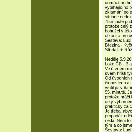
domácímu hráč
vybíhajícího 
zklamání po t
situace nedok
75.minutě při
protože celý z
bohužel v této
utkání a pro
Sestava: Luxí
Březina - Květ
Střídající: Růž
Neděle 5.9.20
Loko ČB - Bla
Ve čtvrtém mi
svém hřišti tý
Od úvodních m
činnostech a 
vsítil již v 8
55. minutě. Je
protože hráči 
díky výborné
prakticky za 
Je třeba, abyc
propadák odči
nedá. Není to
tým a co jsme
Sestava: Luxí