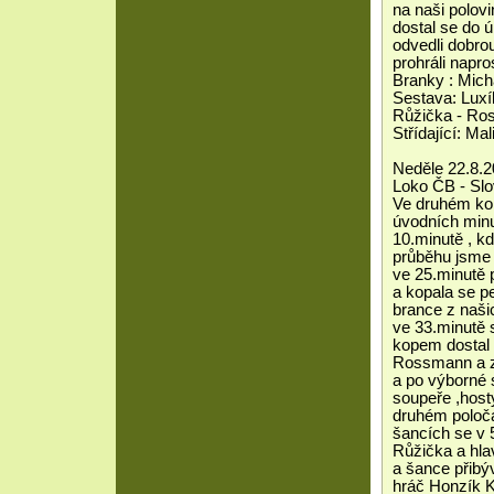
na naši polovi
dostal se do ú
odvedli dobro
prohráli napro
Branky : Mic
Sestava: Luxí
Růžička - Ro
Střídající: Ma
Neděle 22.8.2
Loko ČB - Slov
Ve druhém kole
úvodních minu
10.minutě , k
průběhu jsme s
ve 25.minutě 
a kopala se pe
brance z naši
ve 33.minutě 
kopem dostal 
Rossmann a z ú
a po výborné 
soupeře ,hosty
druhém poloča
šancích se v 
Růžička a hla
a šance přibýv
hráč Honzík K