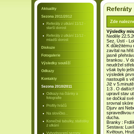
Referáty 
Aktuality
Sezona 2011/2012
Zde nalezn
Referáty z utkání 11/12 -
starší dorost
Výsledky mis
Referáty z utkání 11/12 -
Neděle 22.5.2
mladší dorost
Sez. Ústí - L
K důležitému 
Diskuze
zavítal na hř
jasně přehráva
Fotogalerie
brankou . V da
Výsledky soutěží
neudržel stře
však bylo ješt
Odkazy
výsledek prvn
Kontakty
nastoupili s v
Již v 5.minutě
Sezona 2010/2011
1:3 . O dalšíc
upravil stav u
Odkazy na články a
fotografie
se dočkal své
srovnal skóre 
Profily hráčů
Djurv ani Neb
spravedlivou 
Na slovíčko...
ducha.
Konečné tabulky, statistiky
Branky : Frdl
z utkání
Sestava: Luxík
Květoun, Hruš
Vyhodnocení sezony