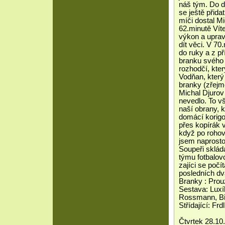
náš tým. Do d
se ještě přida
míči dostal Mi
62.minutě Vít
výkon a uprav
dít věci. V 70
do ruky a z p
branku svého 
rozhodčí, kte
Vodňan, který
branky (zřejm
Michal Djurov
nevedlo. To v
naší obrany, 
domácí korigo
přes kopírák v
když po rohov
jsem naprosto
Soupeři sklád
týmu fotbalovo
zajíci se počí
posledních dv
Branky : Prou
Sestava: Luxí
Rossmann, Bře
Střídající: Fr
Čtvrtek 28.10