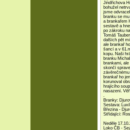
Jindřichova Hr
bohužel netrva
jsme odvraceli
branku se mu 
a brankařem 
sestavě a hned
po zákroku na
Tomáš Tauber, 
dalších pět m
ale brankař h
šancí a v 61.
kopu. Naši hr
branku Michal
brankami, ale
skončí sprave
závěrečnému t
brankař ho jen
korunoval obra
hrajícího sou
nasazení. Věř
.
Branky: Djuro
Sestava: Luxí
Březina - Djur
Střídající: R
Neděle 17.10.
Loko ČB - Sez