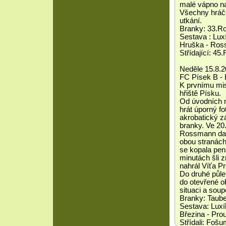
malé vápno na
Všechny hráče
utkání.
Branky: 33.R
Sestava : Lux
Hruška - Ros
Střídající: 45
Neděle 15.8.2
FC Písek B - 
K prvnímu mis
hřiště Písku.
Od úvodních m
hrát úporný fo
akrobatický z
branky. Ve 20.
Rossmann dal 
obou stranách
se kopala pena
minutách šli 
nahrál Víťa P
Do druhé půle
do otevřené o
situaci a soup
Branky: Taube
Sestava: Luxí
Březina - Pro
Střídali: Fošu