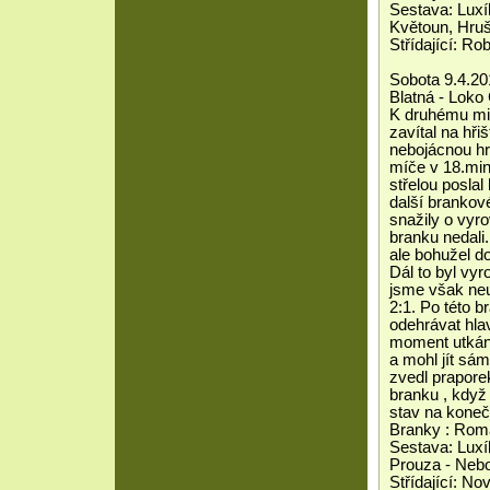
Sestava: Luxí
Květoun, Hruš
Střídající: Rob
Sobota 9.4.20
Blatná - Loko
K druhému mis
zavítal na hři
nebojácnou hro
míče v 18.min
střelou poslal
další brankov
snažily o vyr
branku nedali
ale bohužel d
Dál to byl vy
jsme však neu
2:1. Po této b
odehrávat hla
moment utkání
a mohl jít sá
zvedl praporek
branku , když
stav na koneč
Branky : Rom
Sestava: Luxí
Prouza - Nebo
Střídající: No