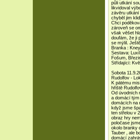
půli utkání so
likvidoval vý
závěru utkání 
chyběl jim kli
Chci poděkova
zároveň se om
však věšet hla
doufám, že ji 
se mýlil. Ješ
Branka : Kne
Sestava: Luxí
Fošum, Březin
Střídající: Kv
Sobota 11.9.2
Rudolfov - Lo
K pátému mist
hřiště Rudolfo
Od úvodních m
a domácí tým 
domácích na 
když jsme špa
ten střelou v 
obraz hry nem
poločase jsme 
okolo branky 
Tauber , ale b
domácí zahráva