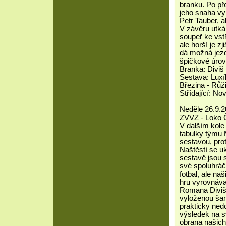
branku. Po pře
jeho snaha vy
Petr Tauber, a
V závěru utká
soupeř ke vst
ale horší je zj
dá možná jezdi
špičkové úrov
Branka: Diviš
Sestava: Luxík
Březina - Růži
Střídající: No
Neděle 26.9.2
ZVVZ - Loko Č
V dalším kole
tabulky týmu 
sestavou, pro
Naštěstí se uk
sestavě jsou 
své spoluhráče
fotbal, ale na
hru vyrovnával
Romana Diviše
vyloženou šan
prakticky ned
výsledek na sv
obrana našich