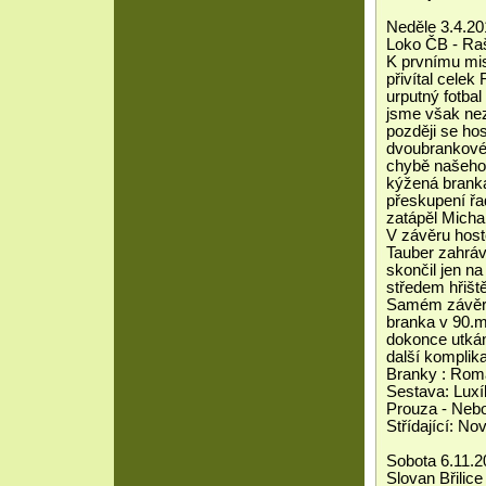
Neděle 3.4.20
Loko ČB - Raš
K prvnímu mis
přivítal celek
urputný fotba
jsme však nezv
později se hos
dvoubrankovéh
chybě našeho h
kýžená branka
přeskupení řa
zatápěl Micha
V závěru hosté
Tauber zahráva
skončil jen na
středem hřišt
Samém závěru 
branka v 90.mi
dokonce utkání
další komplika
Branky : Rom
Sestava: Luxík
Prouza - Nebo
Střídající: No
Sobota 6.11.2
Slovan Břilice