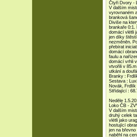
Čtyři Dvory -
V dalším mist
vyrovnaném a 
branková šanc
Diviše na kte
brankaře 0:1.
domácí vlétli 
jen díky štěst
nezměněn. Po 
přebírat inici
domácí obrano
faulu a naříz
domácí vrhli v
vtvořili v 85
utkání a douf
Branky : Frdlík
Sestava : Lux
Novák, Frdlík
Střídající : 6
Neděle 1.5.20
Loko ČB - ZVV
V dalším mist
druhý celek t
vlétli jako ur
hostující obr
jen na břevno 
naběhl na cen