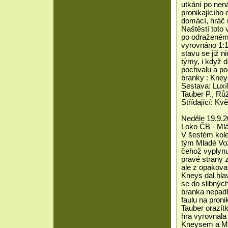
utkání po nen
pronikajícího
domácí, hráč 
Naštěstí toto 
po odraženém 
vyrovnáno 1:1
stavu se již n
týmy, i když 
pochvalu a po
branky : Kney
Sestava: Luxí
Tauber P., Růž
Střídající: K
Neděle 19.9.2
Loko ČB - Mlá
V šestém kole
tým Mladé Vož
čehož vyplynu
pravé strany 
ale z opakova
Kneys dal hla
se do slibných
branka nepadla
faulu na pron
Tauber orazítk
hra vyrovnala
Kneysem a Mi