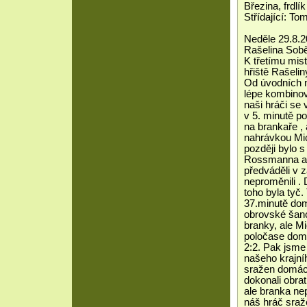
Březina, frdlík
Střídající: To
Neděle 29.8.2
Rašelina Sobě
K třetímu mis
hřiště Rašeli
Od úvodních m
lépe kombinov
naši hráči se 
v 5. minutě 
na brankaře ,
nahrávkou Mic
později bylo 
Rossmanna a t
předváděli v z
neproměnili .
toho byla tyč
37.minutě domá
obrovské šanc
branky, ale M
poločase domác
2:2. Pak jsme 
našeho krajní
sražen domácí 
dokonali obrat
ale branka nep
náš hráč sraž