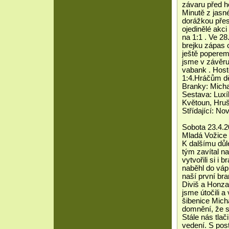
závaru před ho
Minutě z jasn
dorážkou přest
ojedinělé akci
na 1:1 . Ve 2
brejku zápas o
ještě poperem
jsme v závěru 
vabank . Hosté
1:4.Hráčům dě
Branky: Micha
Sestava: Luxík
Květoun, Hruš
Střídající: No
Sobota 23.4.2
Mladá Vožice 
K dalšímu důl
tým zavítal na
vytvořili si i 
naběhl do váp
naší první br
Diviš a Honza
jsme útočili 
šibenice Micha
domnění, že s
Stále nás tlač
vedení. S pos